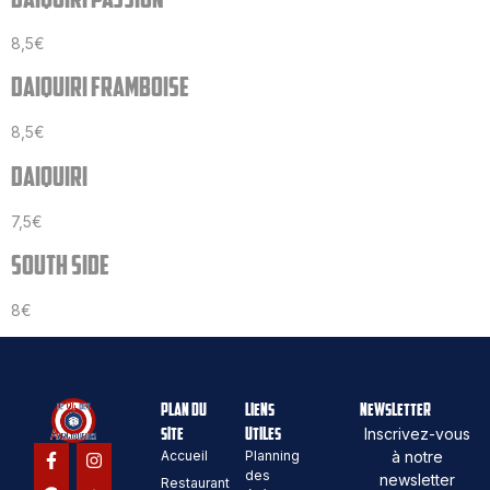
8,5€
DAIQUIRI FRAMBOISE
8,5€
DAIQUIRI
7,5€
SOUTH SIDE
8€
PLAN DU
LIENS
NEWSLETTER
SITE
UTILES
Inscrivez-vous
Accueil
Planning
à notre
des
newsletter
Restaurant